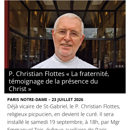
© D.R.
P. Christian Flottes « La fraternité,
témoignage de la présence du
Christ »
PARIS NOTRE-DAME – 23 JUILLET 2026
Déjà vicaire de St-Gabriel, le P. Christian Flottes,
religieux picpucien, en devient le curé. Il sera
installé le samedi 19 septembre, à 18h, par Mgr
Emmanuel Tois, évêque auxiliaire de Paris.