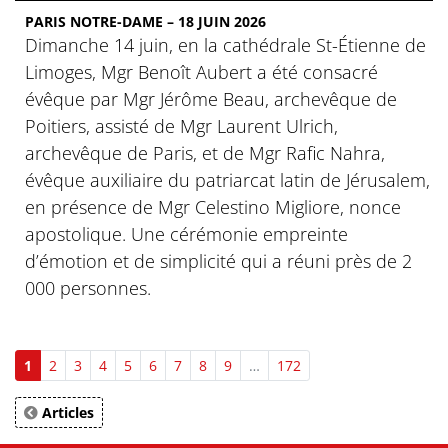
PARIS NOTRE-DAME – 18 JUIN 2026
Dimanche 14 juin, en la cathédrale St-Étienne de
Limoges, Mgr Benoît Aubert a été consacré
évêque par Mgr Jérôme Beau, archevêque de
Poitiers, assisté de Mgr Laurent Ulrich,
archevêque de Paris, et de Mgr Rafic Nahra,
évêque auxiliaire du patriarcat latin de Jérusalem,
en présence de Mgr Celestino Migliore, nonce
apostolique. Une cérémonie empreinte
d’émotion et de simplicité qui a réuni près de 2
000 personnes.
1
2
3
4
5
6
7
8
9
…
172
Articles