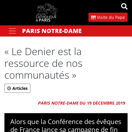
Panneau de gestion des cookies
Visite du Pape
PARIS NOTRE-DAME
Votre recherche
OK
« Le Denier est la
ressource de nos
communautés »
Articles
PARIS NOTRE-DAME
DU 19 DÉCEMBRE 2019
Alors que la Conférence des évêques
de France lance sa campagne de fin