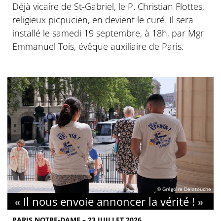
Déjà vicaire de St-Gabriel, le P. Christian Flottes,
religieux picpucien, en devient le curé. Il sera
installé le samedi 19 septembre, à 18h, par Mgr
Emmanuel Tois, évêque auxiliaire de Paris.
© Grégoire Delatouche
« Il nous envoie annoncer la vérité ! »
PARIS NOTRE-DAME – 23 JUILLET 2026