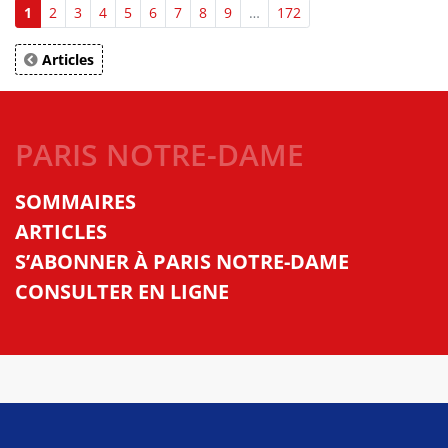
1
2
3
4
5
6
7
8
9
…
172
Articles
PARIS NOTRE-DAME
SOMMAIRES
ARTICLES
S’ABONNER À PARIS NOTRE-DAME
CONSULTER EN LIGNE