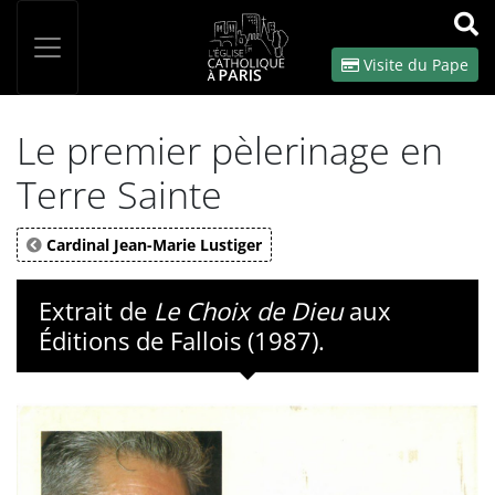
Panneau de gestion des cookies
Votre recherche
OK
Visite du Pape
Le premier pèlerinage en
Terre Sainte
Cardinal Jean-Marie Lustiger
Extrait de
Le Choix de Dieu
aux
Éditions de Fallois (1987).