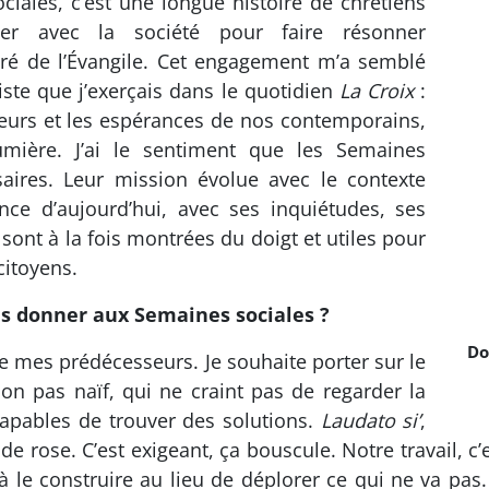
iales, c’est une longue histoire de chrétiens
uer avec la société pour faire résonner
piré de l’Évangile. Cet engagement m’a semblé
liste que j’exerçais dans le quotidien
La Croix
:
heurs et les espérances de nos contemporains,
umière. J’ai le sentiment que les Semaines
aires. Leur mission évolue avec le contexte
ance d’aujourd’hui, avec ses inquiétudes, ses
s sont à la fois montrées du doigt et utiles pour
citoyens.
ous donner aux Semaines sociales ?
Do
de mes prédécesseurs. Je souhaite porter sur le
n pas naïf, qui ne craint pas de regarder la
capables de trouver des solutions.
Laudato si’
,
 de rose. C’est exigeant, ça bouscule. Notre travail, 
à le construire au lieu de déplorer ce qui ne va pas