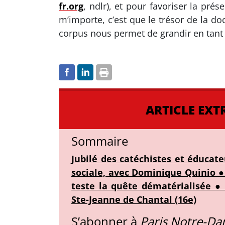
fr.org
, ndlr), et pour favoriser la pr
m’importe, c’est que le trésor de la doc
corpus nous permet de grandir en tant q
ARTICLE EXT
Sommaire
Jubilé des catéchistes et éducate
sociale, avec Dominique Quinio ●
teste la quête dématérialisée ●
Ste-Jeanne de Chantal (16e)
S’abonner à
Paris Notre-D