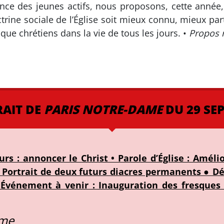
ésence des jeunes actifs, nous proposons, cette anné
trine sociale de l’Église soit mieux connu, mieux partag
ue chrétiens dans la vie de tous les jours. •
Propos r
RAIT DE
PARIS NOTRE-DAME
DU 29 SE
urs : annoncer le Christ • Parole d’Église : Améli
 Portrait de deux futurs diacres permanents ● Dé
 Événement à venir : Inauguration des fresque
ame