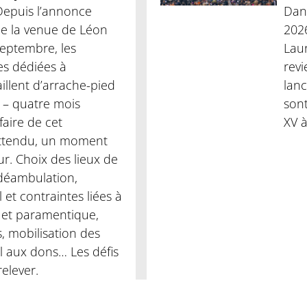
Depuis l’annonce
Dans
 de la venue de Léon
2026
septembre, les
Laur
es dédiées à
revi
aillent d’arrache-pied
lanc
 – quatre mois
son
aire de cet
XV à
attendu, un moment
ur. Choix des lieux de
 déambulation,
l et contraintes liées à
ie et paramentique,
, mobilisation des
l aux dons… Les défis
elever.