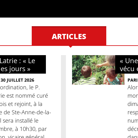
ARTICLES
atrie : « Le
« Une
les jours »
vécu 
30 JUILLET 2026
PARI
ordination, le P.
Alor
rie est nommé curé
mon
is et rejoint, à la
dima
se de Ste-Anne-de-la-
res
l sera installé le
num
mbre, à 10h30, par
décr
, vicaire général.
dans