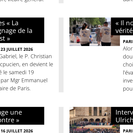
es « La
« Il 
gnage de la
vérité
st »
PARI
Alor
23 JUILLET 2026
Gabriel, le P. Christian
dou
picpucien, en devient le
cho
llé le samedi 19
l’év
, par Mgr Emmanuel
inve
aire de Paris.
pour
yage une
Inter
ntre »
Ulric
16 JUILLET 2026
PARI