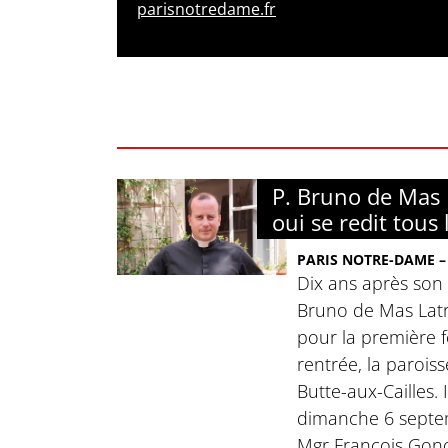
parisnotredame.fr
P. Bruno de Mas L
oui se redit tous 
PARIS NOTRE-DAME – 
Dix ans après son 
Bruno de Mas Lat
pour la première fo
rentrée, la parois
Butte-aux-Cailles. I
dimanche 6 septe
Mgr François Gonon