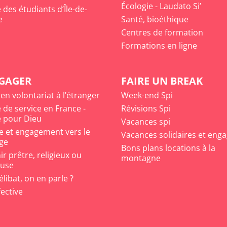
Écologie - Laudato Si’
des étudiants d’Île-de-
e
Santé, bioéthique
Centres de formation
Formations en ligne
NGAGER
FAIRE UN BREAK
 en volontariat à l’étranger
Week-end Spi
 de service en France -
Révisions Spi
 pour Dieu
Vacances spi
e et engagement vers le
Vacances solidaires et eng
ge
Bons plans locations à la
r prêtre, religieux ou
montagne
euse
célibat, on en parle ?
fective