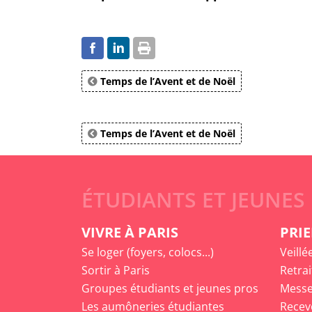
Temps de l’Avent et de Noël
Temps de l’Avent et de Noël
ÉTUDIANTS ET JEUNES
VIVRE À PARIS
PRIE
Se loger (foyers, colocs...)
Veillé
Sortir à Paris
Retrai
Groupes étudiants et jeunes pros
Messe
Les aumôneries étudiantes
Recev