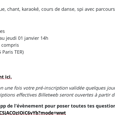
e, chant, karaoké, cours de danse, spi avec parcours 
nes
u jeudi 01 janvier 14h
t compris
 Paris TER)
t ici.
 une fois votre pré-inscription validée quelques jours 
riptions effectives Billetweb seront ouvertes à parti
app de l’évènement pour poser toutes tes question
5CSjACOzIOiC6vYb?mode=wwt