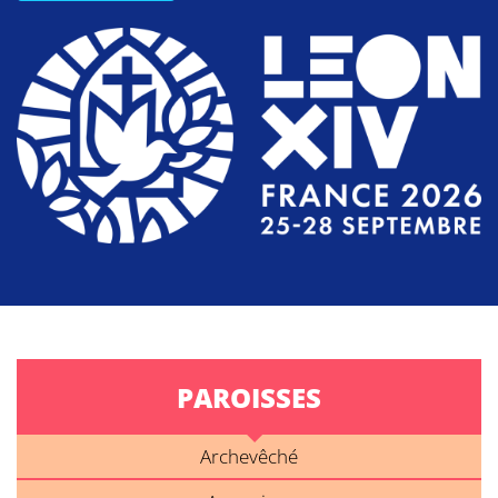
PAROISSES
Archevêché