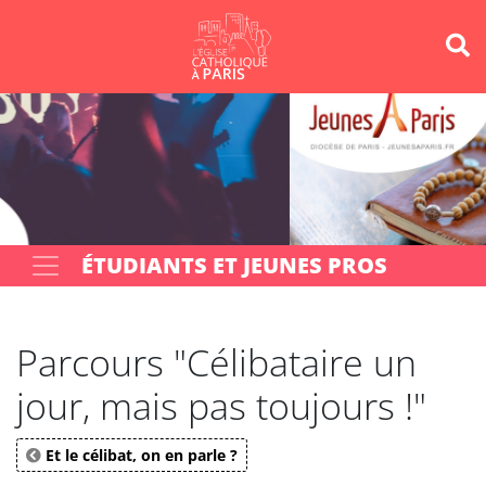
Panneau de gestion des cookies
Votre recherche
OK
ÉTUDIANTS ET JEUNES PROS
Parcours "Célibataire un
jour, mais pas toujours !"
Et le célibat, on en parle ?