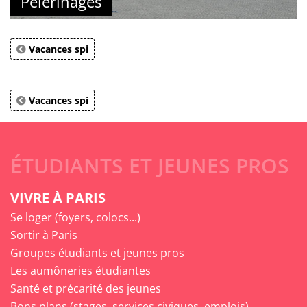
Pèlerinages
Vacances spi
Vacances spi
ÉTUDIANTS ET JEUNES PROS
VIVRE À PARIS
Se loger (foyers, colocs...)
Sortir à Paris
Groupes étudiants et jeunes pros
Les aumôneries étudiantes
Santé et précarité des jeunes
Bons plans (stages, services civiques, emplois)