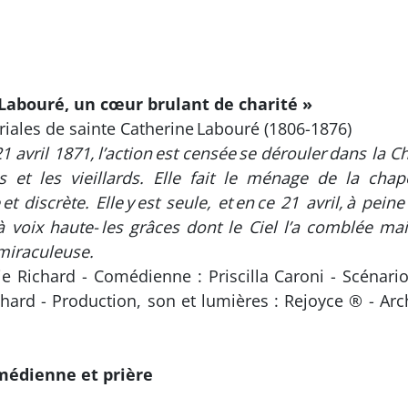
Labouré, un cœur brulant de charité »
iales de sainte Catherine Labouré (1806-1876)
vril 1871, l’action est censée se dérouler dans la C
es et les vieillards. Elle fait le ménage de la c
 et discrète. Elle y est seule, et en ce 21 avril, à p
 voix haute- les grâces dont le Ciel l’a comblée mai
miraculeuse.
 Richard - Comédienne : Priscilla Caroni - Scénari
chard - Production, son et lumières : Rejoyce ® - Arc
médienne et prière