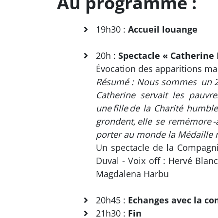
Au programme :
19h30 :
Accueil louange
20h :
Spectacle « Catherine 
Évocation des apparitions mar
Résumé : Nous sommes un 21 a
Catherine servait les pauvr
une fille de la Charité humble
grondent, elle se remémore -à
porter au monde la Médaille 
Un spectacle de la Compagnie
Duval - Voix off : Hervé Blan
Magdalena Harbu
20h45 :
Echanges avec la co
21h30 :
Fin