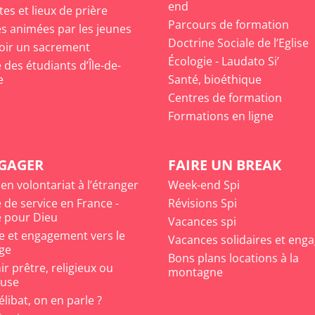
end
tes et lieux de prière
Parcours de formation
s animées par les jeunes
Doctrine Sociale de l’Eglise
oir un sacrement
Écologie - Laudato Si’
des étudiants d’Île-de-
e
Santé, bioéthique
Centres de formation
Formations en ligne
NGAGER
FAIRE UN BREAK
 en volontariat à l’étranger
Week-end Spi
 de service en France -
Révisions Spi
 pour Dieu
Vacances spi
e et engagement vers le
Vacances solidaires et eng
ge
Bons plans locations à la
r prêtre, religieux ou
montagne
euse
célibat, on en parle ?