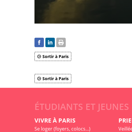
Sortir à Paris
Sortir à Paris
ÉTUDIANTS ET JEUNES
VIVRE À PARIS
PRIE
Se loger (foyers, colocs...)
Veillé