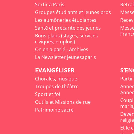
Sortir à Paris
Retrai
Groupes étudiants et jeunes pros
Messe
Les aumôneries étudiantes
Recev
Santé et précarité des jeunes
Messe 
Franc
Bons plans (stages, services
civiques, emplois)
On en a parlé - Archives
La Newsletter Jeunesaparis
EVANGÉLISER
S’E
Chorales, musique
Partir
Troupes de théâtre
Année
Année
Sport et foi
Coupl
Outils et Missions de rue
maria
Patrimoine sacré
Deveni
religi
Et le 