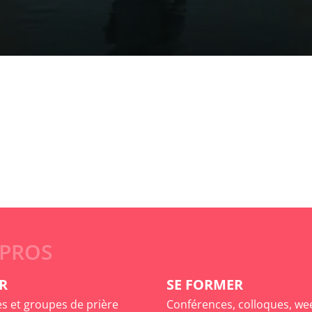
 PROS
R
SE FORMER
es et groupes de prière
Conférences, colloques, we