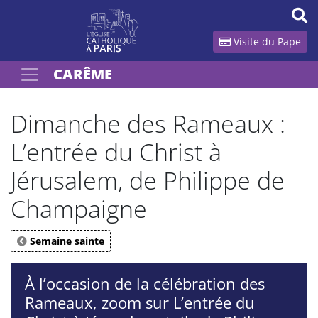
Panneau de gestion des cookies
Visite du Pape
CARÊME
Votre recherche
OK
Dimanche des Rameaux :
L’entrée du Christ à
Jérusalem, de Philippe de
Champaigne
Semaine sainte
À l’occasion de la célébration des
Rameaux, zoom sur L’entrée du