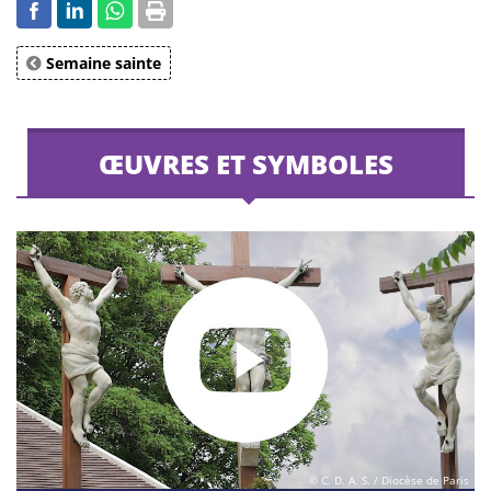
Semaine sainte
ŒUVRES ET SYMBOLES
© C. D. A. S. / Diocèse de Paris