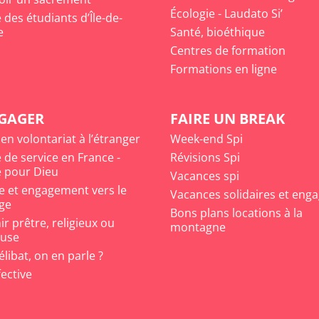
Écologie - Laudato Si’
des étudiants d’Île-de-
e
Santé, bioéthique
Centres de formation
Formations en ligne
NGAGER
FAIRE UN BREAK
 en volontariat à l’étranger
Week-end Spi
 de service en France -
Révisions Spi
 pour Dieu
Vacances spi
e et engagement vers le
Vacances solidaires et eng
ge
Bons plans locations à la
r prêtre, religieux ou
montagne
euse
célibat, on en parle ?
fective