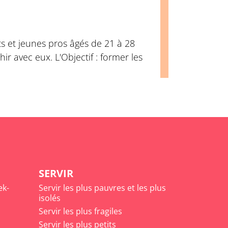
ts et jeunes pros âgés de 21 à 28
r avec eux. L'Objectif : former les
SERVIR
ek-
Servir les plus pauvres et les plus
isolés
Servir les plus fragiles
Servir les plus petits