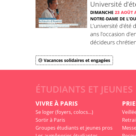
Université d’ét
DIMANCHE
23 AOÛT 
NOTRE-DAME DE L’O
L’université d’été
ans l’occasion d’e
décideurs chrétie
Vacances solidaires et engagées
ÉTUDIANTS ET JEUNES
VIVRE À PARIS
PRIE
Se loger (foyers, colocs...)
Veillé
Sortir à Paris
Retrai
Groupes étudiants et jeunes pros
Messe
Les aumôneries étudiantes
Recev