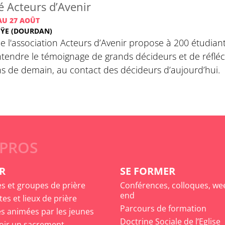
é Acteurs d’Avenir
AU 27 AOÛT
UŸE (DOURDAN)
 de l'association Acteurs d’Avenir propose à 200 étudian
ntendre le témoignage de grands décideurs et de réfléchi
ns de demain, au contact des décideurs d’aujourd’hui.
 PROS
R
SE FORMER
es et groupes de prière
Conférences, colloques, we
end
tes et lieux de prière
Parcours de formation
s animées par les jeunes
Doctrine Sociale de l’Eglise
oir un sacrement