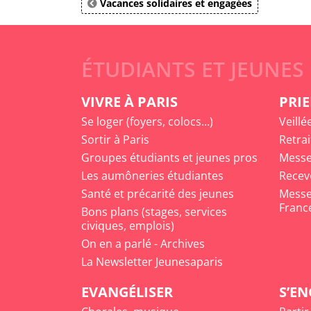
Vacances solidaires et engagées
ÉTUDIANTS ET JEUNES
VIVRE À PARIS
PRIE
Se loger (foyers, colocs...)
Veillé
Sortir à Paris
Retrai
Groupes étudiants et jeunes pros
Messe
Les aumôneries étudiantes
Recev
Santé et précarité des jeunes
Messe 
Franc
Bons plans (stages, services
civiques, emplois)
On en a parlé - Archives
La Newsletter Jeunesaparis
EVANGÉLISER
S’E