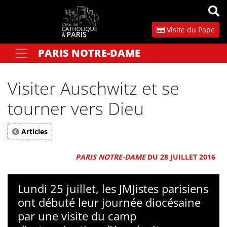
Panneau de gestion des cookies
Visite du Pape
PARIS NOTRE-DAME
Votre recherche
OK
Visiter Auschwitz et se
tourner vers Dieu
Articles
PARIS NOTRE-DAME
DU 28 JUILLET 2016
Lundi 25 juillet, les JMJistes parisiens
ont débuté leur journée diocésaine
par une visite du camp