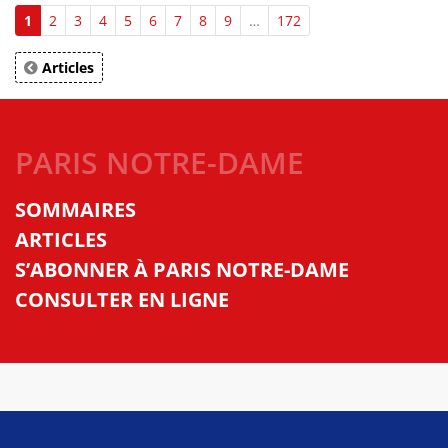
1
2
3
4
5
6
7
8
9
…
172
Articles
PARIS NOTRE-DAME
SOMMAIRES
ARTICLES
S’ABONNER À PARIS NOTRE-DAME
CONSULTER EN LIGNE