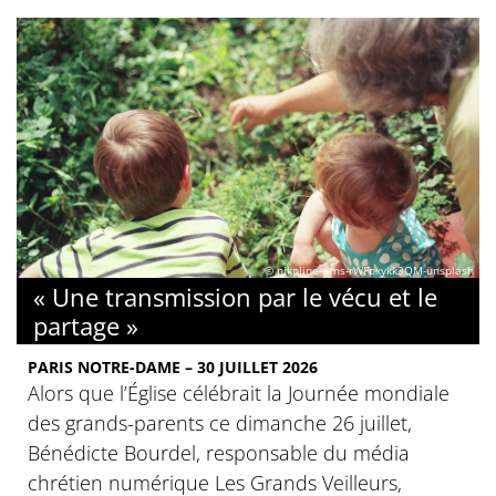
© nikoline-arns-rWFpxykk3QM-unsplash
« Une transmission par le vécu et le
partage »
PARIS NOTRE-DAME – 30 JUILLET 2026
Alors que l’Église célébrait la Journée mondiale
des grands-parents ce dimanche 26 juillet,
Bénédicte Bourdel, responsable du média
chrétien numérique Les Grands Veilleurs,