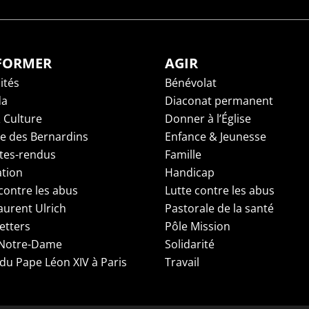
NFORMER
AGIR
ités
Bénévolat
da
Diaconat permanent
 Culture
Donner à l’Église
ge des Bernardins
Enfance & Jeunesse
es-rendus
Famille
tion
Handicap
contre les abus
Lutte contre les abus
aurent Ulrich
Pastorale de la santé
etters
Pôle Mission
 Notre-Dame
Solidarité
 du Pape Léon XIV à Paris
Travail