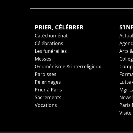
PRIER, CÉLÉBRER
S’I
Catéchuménat
Actual
Célébrations
Agen
Les funérailles
Arts &
Messes
Collè
Œcuménisme & interreligieux
Compt
Paroisses
Forma
Pèlerinages
Lutte 
Prier à Paris
Mgr L
Sacrements
Newsl
Vocations
Paris
Visite