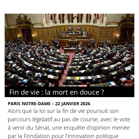
© Sénat
Fin de vie : la mort en douce ?
PARIS NOTRE-DAME – 22 JANVIER 2026
Alors que la loi sur la fin de vie poursuit son
parcours législatif au pas de course, avec le vote
à venir du Sénat, une enquête d’opinion menée
par la Fondation pour l’innovation politique