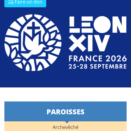
Faire un don
PAROISSES
Archevêché