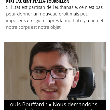
PÈRE LAURENT STALLA-BOURDILLON
Si l'État est partisan de l'euthanasie, ce n'est pas
pour donner un nouveau droit mais pour
imposer sa religion : après la mort, il n'y a rien et
notre corps est notre objet.
© D.R.
Louis Bouffard : « Nous demandons