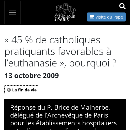
Panneau de gestion des cookies
Votre recherche
OK
Visite du Pape
« 45 % de catholiques
pratiquants favorables à
l’euthanasie », pourquoi ?
13 octobre 2009
La fin de vie
Réponse du P. Brice de Malherbe,
délégué de l’Archevêque de Paris
pour les établissements hospitaliers