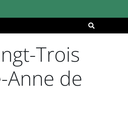
OK
ngt-Trois
te-Anne de