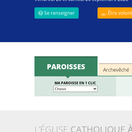
Se renseigner
Être volont
PAROISSES
Archevêché
MA PAROISSE EN 1 CLIC
L’ÉGLISE
CATHOLIQUE