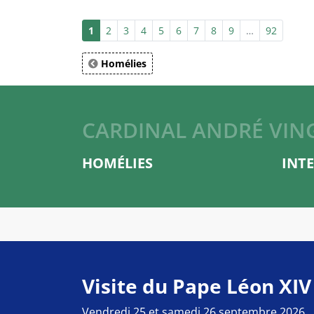
1
2
3
4
5
6
7
8
9
…
92
Homélies
CARDINAL ANDRÉ VIN
HOMÉLIES
INT
Visite du Pape Léon XIV
Vendredi 25 et samedi 26 septembre 2026