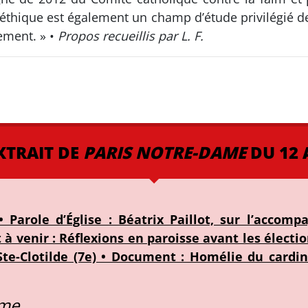
ioéthique est également un champ d’étude privilégié 
ement. » •
Propos recueillis par L. F.
XTRAIT DE
PARIS NOTRE-DAME
DU 12 
 Parole d’Église : Béatrix Paillot, sur l’accom
 venir : Réflexions en paroisse avant les électio
 Ste-Clotilde (7e) • Document : Homélie du cardi
ame