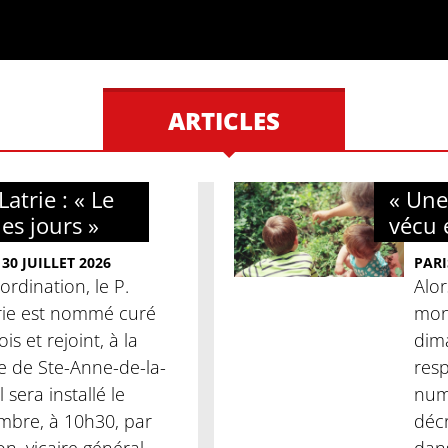
ARTICLES
atrie : « Le
« Une
les jours »
vécu 
30 JUILLET 2026
PARI
ordination, le P.
Alor
rie est nommé curé
mon
is et rejoint, à la
dima
se de Ste-Anne-de-la-
res
l sera installé le
num
mbre, à 10h30, par
décr
, vicaire général.
dans