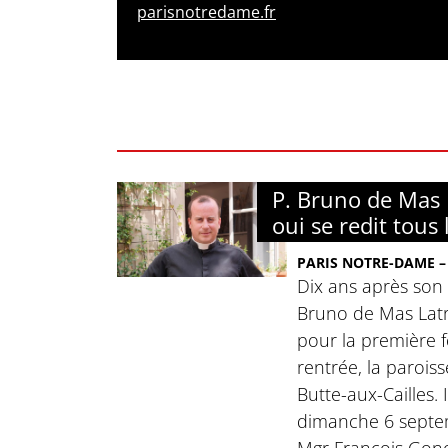
parisnotredame.fr
P. Bruno de Mas L
oui se redit tous 
PARIS NOTRE-DAME – 
Dix ans après son 
Bruno de Mas Lat
pour la première fo
rentrée, la parois
Butte-aux-Cailles. I
dimanche 6 septe
Mgr François Gonon