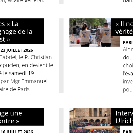
es « La
« Il 
gnage de la
vérité
st »
PARI
Alor
23 JUILLET 2026
Gabriel, le P. Christian
dou
picpucien, en devient le
cho
llé le samedi 19
l’év
, par Mgr Emmanuel
inve
aire de Paris.
pour
yage une
Inter
ntre »
Ulric
16 JUILLET 2026
PARI