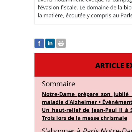
l’évasion fiscale. Le domaine de la b
la matière, écoutée y compris au Parl
ARTICLE E
Sommaire
Notre-Dame prépare son jubilé •
maladie d’Alzheimer • Événément à
Un haut-relief de Jean-Paul II à
Trois lors de la messe chrismale
S’abonner à
Paris Notre-D