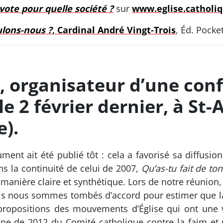
 vote pour quelle société ?
sur
www.eglise.catholiq
ulons-nous ?
, Cardinal André Vingt-Trois
, Éd. Pocke
, organisateur d’une con
le 2 février dernier, à St
e).
nt ait été publié tôt : cela a favorisé sa diffusio
ans la continuité de celui de 2007,
Qu’as-tu fait de ton
anière claire et synthétique. Lors de notre réunion, 
ais nous sommes tombés d’accord pour estimer que la
 propositions des mouvements d’Église qui ont une v
 de 2012 du Comité catholique contre la faim et 