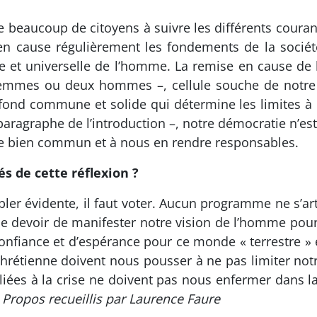
beaucoup de citoyens à suivre les différents courant
en cause régulièrement les fondements de la sociét
e et universelle de l’homme. La remise en cause de l
x femmes ou deux hommes –, cellule souche de notre
e fond commune et solide qui détermine les limites à 
 paragraphe de l’introduction –, notre démocratie n’e
 le bien commun et à nous en rendre responsables.
s de cette réflexion ?
er évidente, il faut voter. Aucun programme ne s’art
 le devoir de manifester notre vision de l’homme po
nfiance et d’espérance pour ce monde « terrestre » e
 chrétienne doivent nous pousser à ne pas limiter not
s liées à la crise ne doivent pas nous enfermer dans
•
Propos recueillis par Laurence Faure