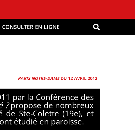
CONSULTER EN LIGNE
OK
PARIS NOTRE-DAME
DU 12 AVRIL 2012
011 par la Conférence des
é ?
propose de nombreux
 de Ste-Colette (19e), et
’ont étudié en paroisse.