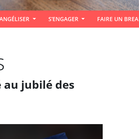
ANGÉLISER
S’ENGAGER
FAIRE UN BRE
s
 au jubilé des