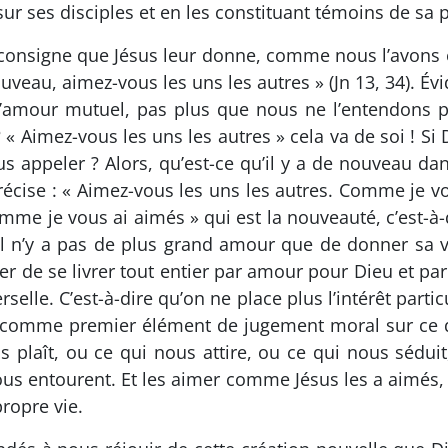
ur ses disciples et en les constituant témoins de sa
a consigne que Jésus leur donne, comme nous l’avons e
u, aimez-vous les uns les autres » (Jn 13, 34). Évi
 l’amour mutuel, pas plus que nous ne l’entendons 
? « Aimez-vous les uns les autres » cela va de soi ! S
us appeler ? Alors, qu’est-ce qu’il y a de nouveau 
précise : « Aimez-vous les uns les autres. Comme je v
 comme je vous ai aimés » qui est la nouveauté, c’est-
. Il n’y a pas de plus grand amour que de donner sa 
er de se livrer tout entier par amour pour Dieu et par
lle. C’est-à-dire qu’on ne place plus l’intérêt particu
, comme premier élément de jugement moral sur ce q
us plaît, ou ce qui nous attire, ou ce qui nous sédui
s entourent. Et les aimer comme Jésus les a aimés, 
propre vie.