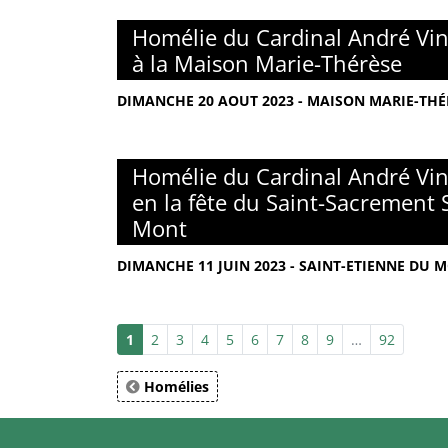
Homélie du Cardinal André Vin
à la Maison Marie-Thérèse
DIMANCHE 20 AOUT 2023 - MAISON MARIE-THÉR
Homélie du Cardinal André Vin
en la fête du Saint-Sacrement 
Mont
DIMANCHE 11 JUIN 2023 - SAINT-ETIENNE DU M
1
2
3
4
5
6
7
8
9
…
92
Homélies