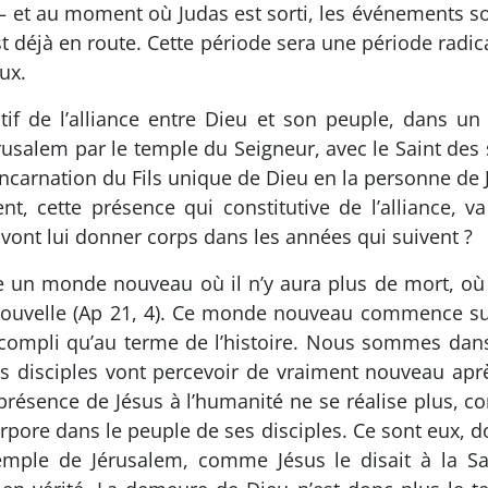
n – et au moment où Judas est sorti, les événements 
t déjà en route. Cette période sera une période radi
ux.
utif de l’alliance entre Dieu et son peuple, dans 
salem par le temple du Seigneur, avec le Saint des sai
incarnation du Fils unique de Dieu en la personne de J
 cette présence qui constitutive de l’alliance, va 
é vont lui donner corps dans les années qui suivent ?
 un monde nouveau où il n’y aura plus de mort, où i
 nouvelle (Ap 21, 4). Ce monde nouveau commence su
 accompli qu’au terme de l’histoire. Nous sommes d
es disciples vont percevoir de vraiment nouveau aprè
 présence de Jésus à l’humanité ne se réalise plus, c
rpore dans le peuple de ses disciples. Ce sont eux, 
mple de Jérusalem, comme Jésus le disait à la Sa