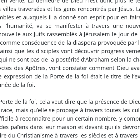
 en vérité. La demeure de Dieu n’est donc plus le t
es villes traversées et les gens rencontrés par Jésus.
mblés et auxquels il a donné son esprit pour en fai
l’humanité, va se manifester à travers une nouvea
uvelle aux Juifs rassemblés à Jérusalem le jour de 
e, comme conséquence de la diaspora provoquée par l
st ainsi que les disciples vont découvrir progressi
qui ne sont pas de la postérité d’Abraham selon la chai
Actes des Apôtres, vont constater comment Dieu avai
 expression de la Porte de la foi était le titre de l
ée de la foi.
Porte de la foi, cela veut dire que la présence de Di
 race, mais qu’elle se propage à travers toutes les cul
ifficile à reconnaître pour un certain nombre, y compri
 des païens dans leur maison et devant qui ils devront
aire du Christianisme à travers les siècles et à trav