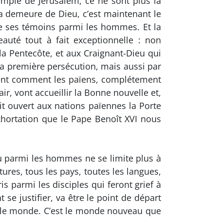
emple de Jérusalem, ce ne sont plus la
 La demeure de Dieu, c’est maintenant le
re ses témoins parmi les hommes. Et la
uté tout à fait exceptionnelle : non
la Pentecôte, et aux Craignant-Dieu qui
a première persécution, mais aussi par
vement comment les païens, complétement
r, vont accueillir la Bonne nouvelle et,
t ouvert aux nations païennes la Porte
’exhortation que le Pape Benoît XVI nous
eu parmi les hommes ne se limite plus à
tures, tous les pays, toutes les langues,
s parmi les disciples qui feront grief à
 se justifier, va être le point de départ
ers le monde. C’est le monde nouveau que