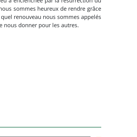
eu a enclenchée par la résurrection du
s », nous sommes heureux de rendre grâce
i à quel renouveau nous sommes appelés
de nous donner pour les autres.