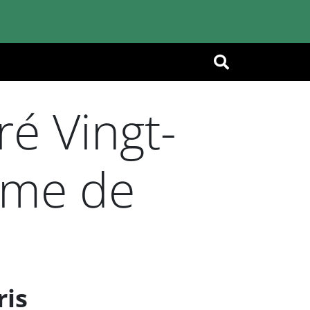
OK
é Vingt-
ame de
ris