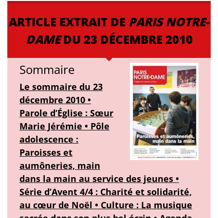
ARTICLE EXTRAIT DE
PARIS NOTRE-
DAME
DU 23 DÉCEMBRE 2010
Sommaire
Le sommaire du 23
décembre 2010 •
Parole d’Église : Sœur
Marie Jérémie • Pôle
adolescence :
Paroisses et
aumôneries, main
dans la main au service des jeunes •
Série d’Avent 4/4 : Charité et solidarité,
au cœur de Noël • Culture : La musique
sacrée dans son plus bel écrin • Agenda