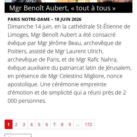
Mgr Benoît Aubert, « tout à tous »
PARIS NOTRE-DAME – 18 JUIN 2026
Dimanche 14 juin, en la cathédrale St-Étienne de
Limoges, Mgr Benoît Aubert a été consacré
évêque par Mgr Jérôme Beau, archevêque de
Poitiers, assisté de Mgr Laurent Ulrich,
archevêque de Paris, et de Mgr Rafic Nahra,
évêque auxiliaire du patriarcat latin de Jérusalem,
en présence de Mgr Celestino Migliore, nonce
apostolique. Une cérémonie empreinte
d’émotion et de simplicité qui a réuni près de 2
000 personnes.
1
2
3
4
5
6
7
8
9
…
172