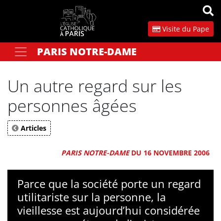
Panneau de gestion des cookies
Visite du Pape
PARIS NOTRE-DAME
Votre recherche
OK
Un autre regard sur les
personnes âgées
Articles
PARIS NOTRE-DAME
DU 16 NOVEMBRE 2006
Parce que la société porte un regard
utilitariste sur la personne, la
vieillesse est aujourd’hui considérée