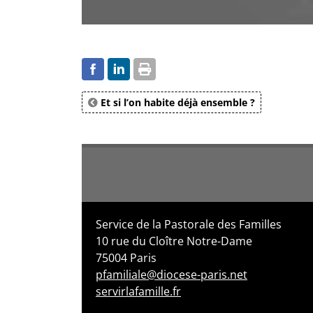
Et si l’on habite déjà ensemble ?
Service de la Pastorale des Familles
10 rue du Cloître Notre-Dame
75004 Paris
pfamiliale@diocese-paris.net
servirlafamille.fr