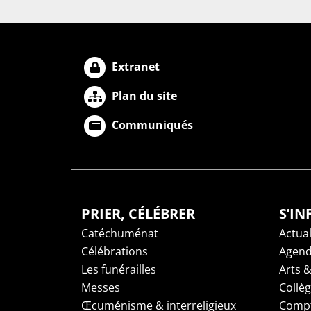
Extranet
Plan du site
Communiqués
PRIER, CÉLÉBRER
S’I
Catéchuménat
Actual
Célébrations
Agen
Les funérailles
Arts &
Messes
Collè
Œcuménisme & interreligieux
Compt