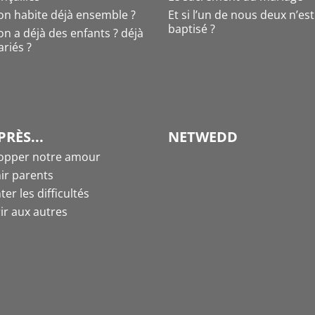
l’on habite déjà ensemble ?
Et si l’un de nous deux n’es
baptisé ?
l’on a déjà des enfants ? déjà
riés ?
PRÈS...
NETWEDD
opper notre amour
ir parents
ter les difficultés
ir aux autres