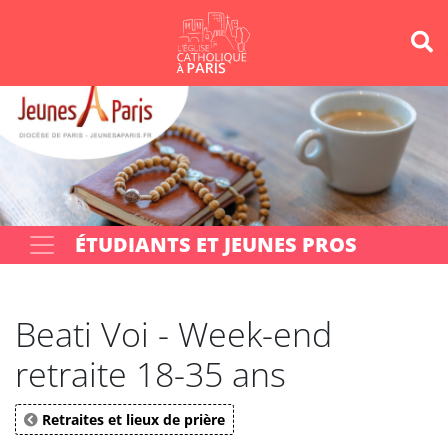
Panneau de gestion des cookies
Votre recherche
OK
ÉTUDIANTS ET JEUNES PROS
Beati Voi - Week-end
retraite 18-35 ans
Retraites et lieux de prière