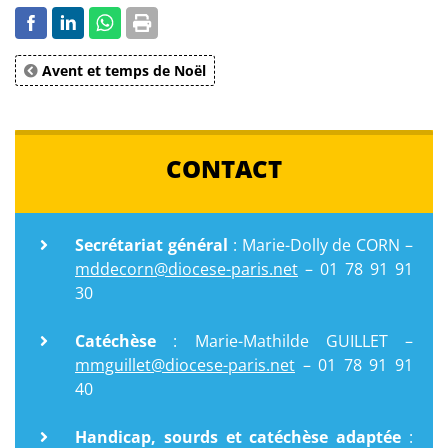
Avent et temps de Noël
CONTACT
Secrétariat général
: Marie-Dolly de CORN –
mddecorn@diocese-paris.net
– 01 78 91 91
30
Catéchèse
: Marie-Mathilde GUILLET –
mmguillet@diocese-paris.net
– 01 78 91 91
40
Handicap, sourds et catéchèse adaptée
: