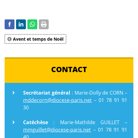
Avent et temps de Noël
CONTACT
Secrétariat général
: Marie-Dolly de CORN –
mddecorn@diocese-paris.net
– 01 78 91 91
30
Catéchèse
: Marie-Mathilde GUILLET –
mmguillet@diocese-paris.net
– 01 78 91 91
40