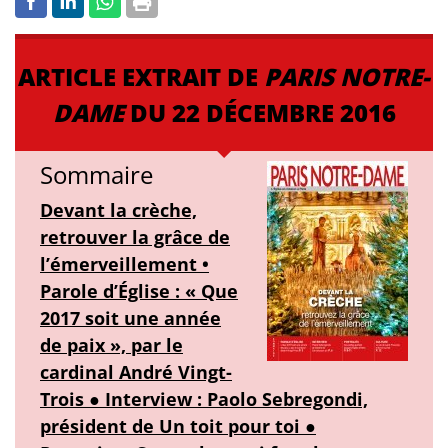
ARTICLE EXTRAIT DE
PARIS NOTRE-
DAME
DU 22 DÉCEMBRE 2016
Sommaire
Devant la crèche,
retrouver la grâce de
l’émerveillement •
Parole d’Église : « Que
2017 soit une année
de paix », par le
cardinal André Vingt-
Trois ● Interview : Paolo Sebregondi,
président de Un toit pour toi ●