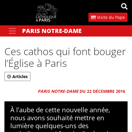
Panneau de gestion des cookies
Visite du Pape
PARIS NOTRE-DAME
Votre recherche
OK
Ces cathos qui font bouger
l’Église à Paris
Articles
PARIS NOTRE-DAME
DU 22 DÉCEMBRE 2016
À l’aube de cette nouvelle année,
nous avons souhaité mettre en
lumière quelques-uns des