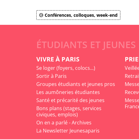
Conférences, colloques, week-end
ÉTUDIANTS ET JEUNES
VIVRE À PARIS
PRIE
Se loger (foyers, colocs...)
Veillé
Sortir à Paris
Retrai
Groupes étudiants et jeunes pros
Messe
Les aumôneries étudiantes
Recev
Santé et précarité des jeunes
Messe 
Franc
Bons plans (stages, services
civiques, emplois)
On en a parlé - Archives
La Newsletter Jeunesaparis