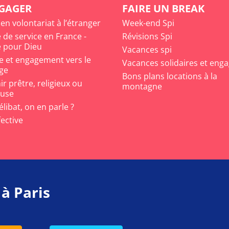
NGAGER
FAIRE UN BREAK
 en volontariat à l’étranger
Week-end Spi
 de service en France -
Révisions Spi
 pour Dieu
Vacances spi
e et engagement vers le
Vacances solidaires et eng
ge
Bons plans locations à la
r prêtre, religieux ou
montagne
euse
célibat, on en parle ?
fective
 à Paris