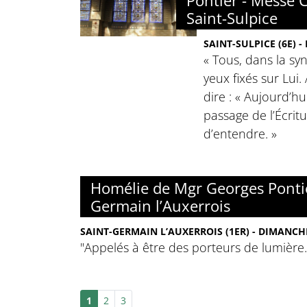
Pontier - Messe 
Saint-Sulpice
SAINT-SULPICE (6E) -
« Tous, dans la sy
yeux fixés sur Lui. 
dire : « Aujourd’hu
passage de l’Écrit
d’entendre. »
Homélie de Mgr Georges Pontie
Germain l’Auxerrois
SAINT-GERMAIN L’AUXERROIS (1ER) - DIMANCHE
"Appelés à être des porteurs de lumière.
1
2
3