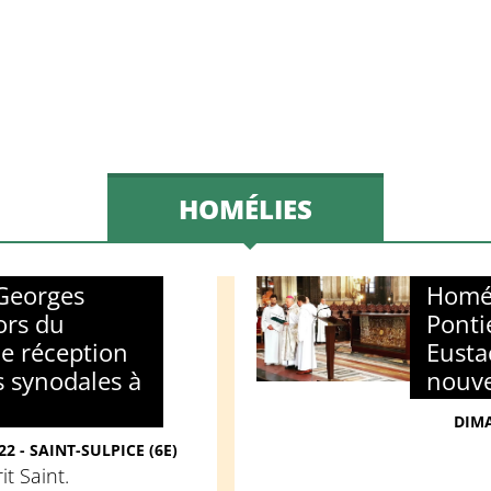
HOMÉLIES
Georges
Homél
ors du
Ponti
e réception
Eusta
s synodales à
nouve
DIMA
2 - SAINT-SULPICE (6E)
it Saint.