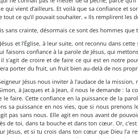
qui ne connait pas le métier de la pêche, parce qu’il
 qui vient d’ailleurs. Et voilà que sa confiance et son
e tout ce qu’il pouvait souhaiter. « Ils remplirent les 
Sois sans crainte, désormais ce sont des hommes que t
ésus et l’Église, à leur suite, ont reconnu dans cette 
 faisons confiance à la parole de Jésus, qui mettons
l s’agit de croire et de faire ce qui est en notre pouvo
 fera porter du fruit, un fruit bien au-delà de nos propr
gneur Jésus nous inviter à l’audace de la mission, nou
imon, à Jacques et à Jean, il nous le demande : la c
de le faire. Cette confiance en la puissance de la par
s sa puissance en nos vies, que si nous prenons le 
’agit pas sans nous. Elle agit en nous avant de pouvoi
ès de toi, dans ta bouche et dans ton cœur. Or, c’est
r Jésus, et si tu crois dans ton cœur que Dieu l’a r