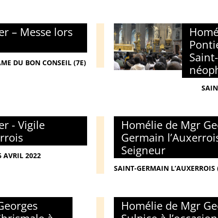
r – Messe lors
Homél
Ponti
Saint
AME DU BON CONSEIL (7E)
néop
SAIN
 - Vigile
Homélie de Mgr Geo
rrois
Germain l’Auxerroi
Seigneur
 AVRIL 2022
SAINT-GERMAIN L’AUXERROIS (1
Georges
Homélie de Mgr Geo