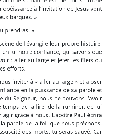
 sait que sa parole est bien plus qu’une
 obéissance à l’invitation de Jésus vont
deux barques. »
u prendras. »
scène de l’évangile leur propre histoire,
 en lui notre confiance, qui savons que
ir : aller au large et jeter les filets ou
es efforts.
s inviter à « aller au large » et à oser
onfiance en la puissance de sa parole et
ole du Seigneur, nous ne pouvons l’avoir
temps de la lire, de la ruminer, de lui
r agir grâce à nous. L’apôtre Paul écrira
 la parole de la foi, que nous prêchons.
essuscité des morts, tu seras sauvé. Car