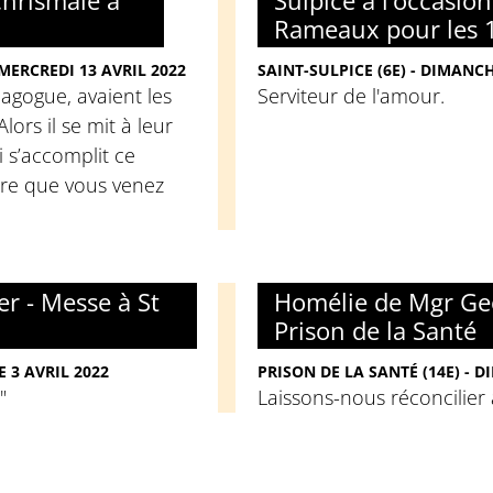
Chrismale à
Sulpice à l’occasio
Rameaux pour les 1
 MERCREDI 13 AVRIL 2022
SAINT-SULPICE (6E) - DIMANCH
nagogue, avaient les
Serviteur de l'amour.
Alors il se mit à leur
i s’accomplit ce
ure que vous venez
r - Messe à St
Homélie de Mgr Geo
Prison de la Santé
 3 AVRIL 2022
PRISON DE LA SANTÉ (14E) - 
"
Laissons-nous réconcilier 