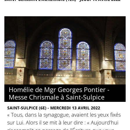
Homélie de Mgr Georges Pontier -
Messe Chrismale à Saint-Sulpice
SAINT-SULPICE (6E) - MERCREDI 13 AVRIL 2022
« Tous, dans la synagogue, avaient les yeux fixés
sur Lui. Alors il se mit à leur dire : « Aujourd’hui