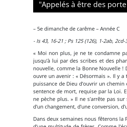
"Appelés à être des porte
– 5e dimanche de carême – Année C
- Is 43, 16-21 ; Ps 125 (126), 1-2ab, 2cd-3
« Moi non plus, je ne te condamne pa
jusqu’à lui par des scribes et des ph
nouvelle, comme la Bonne Nouvelle ! Di
ouvre un avenir : « Désormais ». Il y a
puissance de Dieu d’ouvrir un chemin de
sentence de mort, requise par la Loi. E
ne pèche plus. » Il ne s’arrête pas sur
d’un changement, d’une conversion, d’u
Dans deux semaines nous fêterons la Pâ
d’une multitude de frères. Comme l’écri