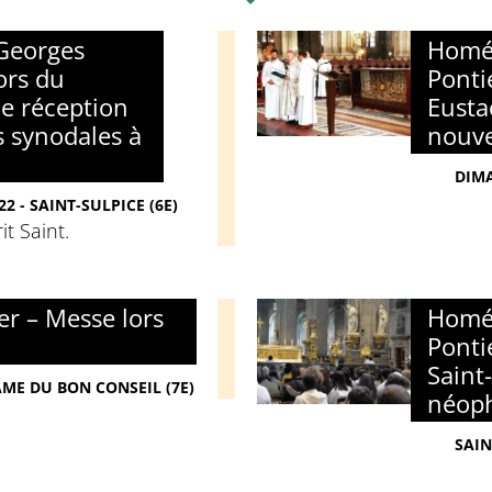
Georges
Homél
ors du
Ponti
e réception
Eusta
s synodales à
nouve
DIMA
2 - SAINT-SULPICE (6E)
it Saint.
r – Messe lors
Homél
Ponti
Saint
AME DU BON CONSEIL (7E)
néop
SAIN