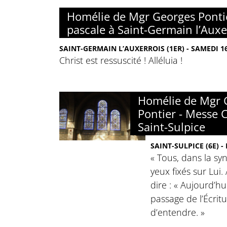
Homélie de Mgr Georges Pontier
pascale à Saint-Germain l’Auxe
SAINT-GERMAIN L’AUXERROIS (1ER) - SAMEDI 16
Christ est ressuscité ! Alléluia !
Homélie de Mgr 
Pontier - Messe 
Saint-Sulpice
SAINT-SULPICE (6E) -
« Tous, dans la sy
yeux fixés sur Lui. 
dire : « Aujourd’hu
passage de l’Écrit
d’entendre. »