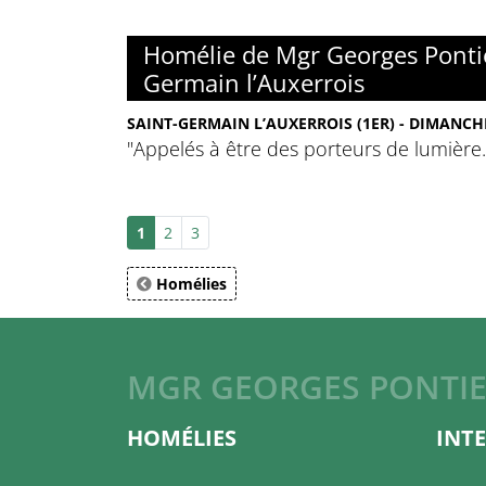
Homélie de Mgr Georges Pontie
Germain l’Auxerrois
SAINT-GERMAIN L’AUXERROIS (1ER) - DIMANCHE
"Appelés à être des porteurs de lumière.
1
2
3
Homélies
MGR GEORGES PONTI
HOMÉLIES
INT