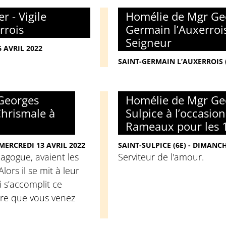
 - Vigile
Homélie de Mgr Geo
rrois
Germain l’Auxerroi
Seigneur
 AVRIL 2022
SAINT-GERMAIN L’AUXERROIS (1
Georges
Homélie de Mgr Geo
Chrismale à
Sulpice à l’occasio
Rameaux pour les 1
 MERCREDI 13 AVRIL 2022
SAINT-SULPICE (6E) - DIMANCH
nagogue, avaient les
Serviteur de l'amour.
Alors il se mit à leur
i s’accomplit ce
ure que vous venez