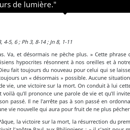
urs de lumière."
, 4-5, 6 ; Ph 3, 8-14 ; Jn 8, 1-11
s. Va, et désormais ne pèche plus. » Cette phrase 
arisiens hypocrites résonnent à nos oreilles et à 
eu fait toujours du nouveau pour celui qui se laisse
 toujours un « désormais » possible. Aucune situatio
 vie, une victoire sur la mort. On conduit à lui cet
t voilà qu’Il prononce une parole de vie et qu’Il invit
 son passé. Il ne l’arrête pas à son passé en ordonnan
ne vie nouvelle qui aura pour fruit de ne plus pécher
que, la victoire sur la mort, la résurrection du prem
vait l’apôtre Paul aux Philippiens : « il s’agit pour m