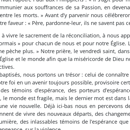
ommunier aux souffrances de sa Passion, en devena
d’entre les morts. » Avant d’y parvenir nous célébrero
otre faveur : « Père, pardonne-leur, ils ne savent pas ce
 à vivre le sacrement de la réconciliation, à nous ap
sormais » pour chacun de nous et pour notre Église. 
 pèche plus. » Notre prière, le vendredi saint, dans
l’Église et le monde afin que la miséricorde de Dieu 
ctives.
baptisés, nous portons un trésor : celui de connaître
tre foi en un avenir toujours possible, provisoire cer
 des témoins d’espérance, des porteurs d’espéran
oui, le monde est fragile, mais le dernier mot est dan
une vie nouvelle. Déjà ici-bas nous en percevons de
donnent de vivre des nouveaux départs, des changem
lumière, des inlassables témoins de l’espérance que 
vengeance, sur la violence.