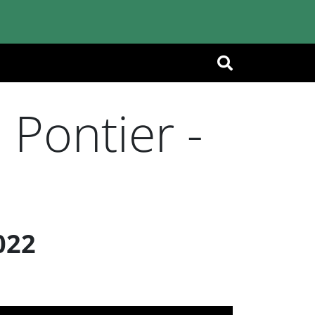
OK
Pontier -
022