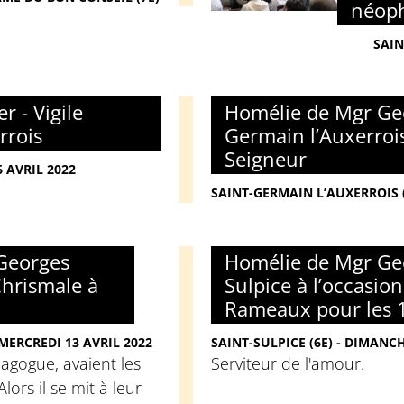
néop
SAIN
 - Vigile
Homélie de Mgr Geo
rrois
Germain l’Auxerroi
Seigneur
 AVRIL 2022
SAINT-GERMAIN L’AUXERROIS (1
Georges
Homélie de Mgr Geo
Chrismale à
Sulpice à l’occasio
Rameaux pour les 1
 MERCREDI 13 AVRIL 2022
SAINT-SULPICE (6E) - DIMANCH
nagogue, avaient les
Serviteur de l'amour.
Alors il se mit à leur