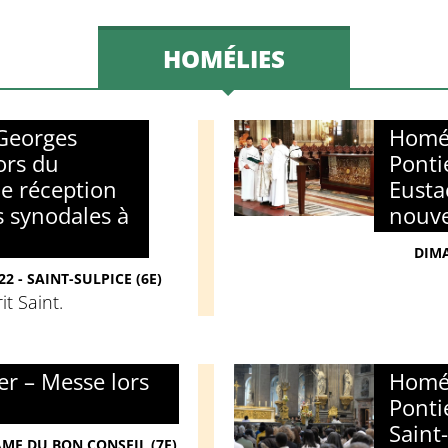
HOMÉLIES
Georges
Homél
ors du
Ponti
e réception
Eusta
s synodales à
nouve
DIMA
2 - SAINT-SULPICE (6E)
it Saint.
r – Messe lors
Homél
Ponti
Saint
AME DU BON CONSEIL (7E)