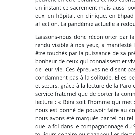
un instant ce sacrement mais aussi po
eux, en hôpital, en clinique, en Ehpad
affection. La pandémie actuelle a redoub
Laissons-nous donc réconforter par la 
rendu visible à nos yeux, a manifesté 
être touchés par la puissance de sa pr
bonheur de ceux qui connaissent et viv
de leur vie. Ces épreuves ne disent pas
condamnent pas à la solitude. Elles peu
et sœurs, grâce à la lecture de la Parol
service fraternel que de porter la comm
lecture : « Béni soit l’homme qui met s
nous est donné de pouvoir faire au cœ
nous avons été marqués par tel ou tel
que la foi dans le compagnonnage du S
toujours se taire ou s’agenouiller deva