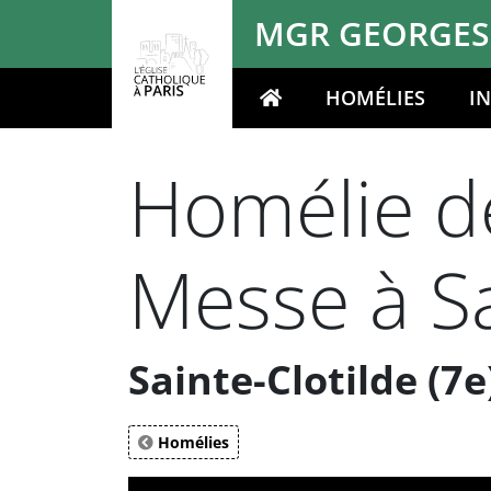
Panneau de gestion des cookies
MGR GEORGES
HOMÉLIES
I
Votre recherche
Homélie d
Messe à Sa
Sainte-Clotilde (7
Homélies