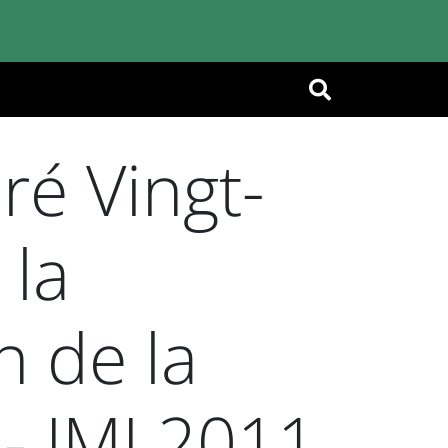
OK
ré Vingt-
 la
n de la
 - JMJ 2011