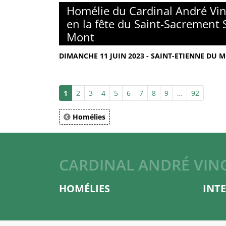
Homélie du Cardinal André Vin
en la fête du Saint-Sacrement 
Mont
DIMANCHE 11 JUIN 2023 - SAINT-ETIENNE DU M
1
2
3
4
5
6
7
8
9
…
92
Homélies
CARDINAL ANDRÉ VIN
HOMÉLIES
INT