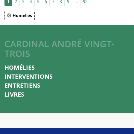
1
2
3
4
5
6
7
8
9
…
92
Homélies
CARDINAL ANDRÉ VINGT-
TROIS
HOMÉLIES
INTERVENTIONS
ENTRETIENS
LIVRES