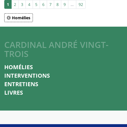
1
2
3
4
5
6
7
8
9
…
92
Homélies
CARDINAL ANDRÉ VINGT-
TROIS
HOMÉLIES
INTERVENTIONS
ENTRETIENS
LIVRES