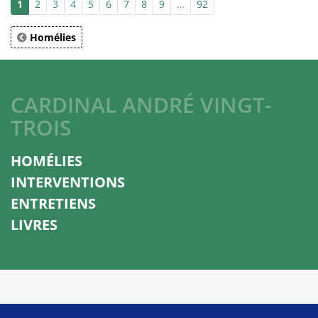
1
2
3
4
5
6
7
8
9
…
92
Homélies
CARDINAL ANDRÉ VINGT-
TROIS
HOMÉLIES
INTERVENTIONS
ENTRETIENS
LIVRES