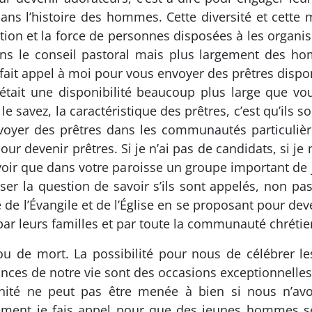
ans l’histoire des hommes. Cette diversité et cette m
ion et la force de personnes disposées à les organiser
ns le conseil pastoral mais plus largement des 
ez fait appel à moi pour vous envoyer des prêtres dispo
’était une disponibilité beaucoup plus large que vou
savez, la caractéristique des prêtres, c’est qu’ils son
nvoyer des prêtres dans les communautés particuli
devenir prêtres. Si je n’ai pas de candidats, si je n
 voir que dans votre paroisse un groupe important de 
ser la question de savoir s’ils sont appelés, non pa
 de l’Évangile et de l’Église en se proposant pour deve
par leurs familles et par toute la communauté chréti
u de mort. La possibilité pour nous de célébrer le
nces de notre vie sont des occasions exceptionnelles 
ité ne peut pas être menée à bien si nous n’avon
ement je fais appel pour que des jeunes hommes se