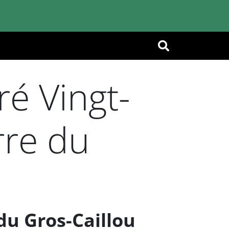
OK
é Vingt-
rre du
du Gros-Caillou