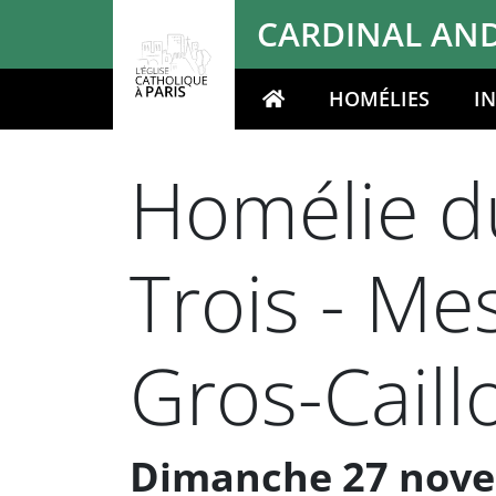
Panneau de gestion des cookies
CARDINAL AND
HOMÉLIES
I
Votre recherche
Homélie du
Trois - Me
Gros-Caill
Dimanche 27 novem