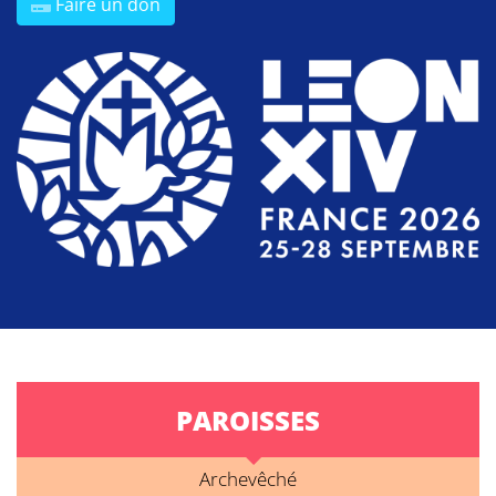
Faire un don
PAROISSES
Archevêché