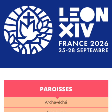
PAROISSES
Archevêché