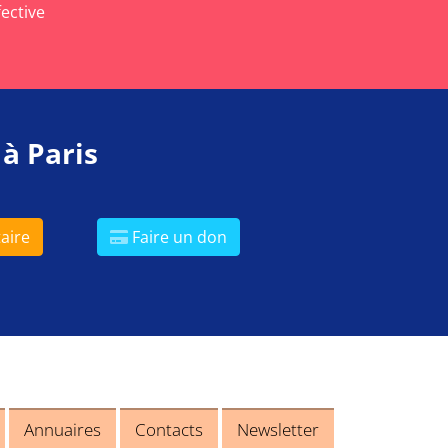
fective
 à Paris
aire
Faire un don
Annuaires
Contacts
Newsletter