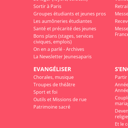
Sortir à Paris
Retrai
Groupes étudiants et jeunes pros
Messe
Les aumôneries étudiantes
Recev
Santé et précarité des jeunes
Messe 
Franc
Bons plans (stages, services
civiques, emplois)
On en a parlé - Archives
La Newsletter Jeunesaparis
EVANGÉLISER
S’E
Chorales, musique
Partir
Troupes de théâtre
Année
Année
Sport et foi
Coupl
Outils et Missions de rue
maria
Patrimoine sacré
Deveni
religi
Et le 