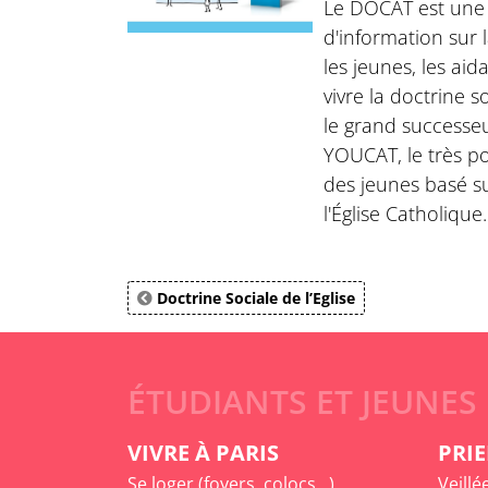
Le DOCAT est une 
d'information sur l
les jeunes, les aid
vivre la doctrine soc
le grand successe
YOUCAT, le très p
des jeunes basé s
l'Église Catholique.
Doctrine Sociale de l’Eglise
ÉTUDIANTS ET JEUNES
VIVRE À PARIS
PRIE
Se loger (foyers, colocs...)
Veillé