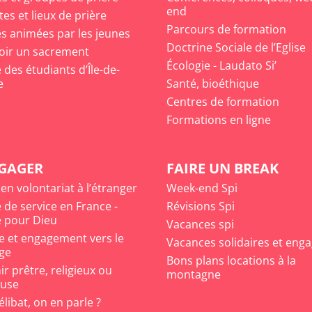
end
tes et lieux de prière
Parcours de formation
s animées par les jeunes
Doctrine Sociale de l’Eglise
oir un sacrement
Écologie - Laudato Si’
des étudiants d’Île-de-
e
Santé, bioéthique
Centres de formation
Formations en ligne
NGAGER
FAIRE UN BREAK
 en volontariat à l’étranger
Week-end Spi
 de service en France -
Révisions Spi
 pour Dieu
Vacances spi
e et engagement vers le
Vacances solidaires et eng
ge
Bons plans locations à la
r prêtre, religieux ou
montagne
euse
célibat, on en parle ?