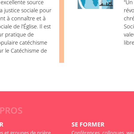
excellente source
"Un 
a justice sociale pour
révo
ant à connaître et à
chré
iale de l'Église. Il est
Soci
ur pratique de
vale
opulaire catéchisme
lib
ur le Catéchisme de
 PROS
R
SE FORMER
es et groupes de prière
Conférences, colloques, we