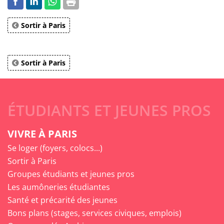
Sortir à Paris
Sortir à Paris
ÉTUDIANTS ET JEUNES PROS
VIVRE À PARIS
Se loger (foyers, colocs...)
Sortir à Paris
Groupes étudiants et jeunes pros
Les aumôneries étudiantes
Santé et précarité des jeunes
Bons plans (stages, services civiques, emplois)