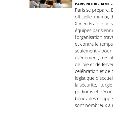
PARIS NOTRE-DAME – 
Paris se prépare. 
officielle, mi-mai,
XIV en France fin 
équipes parisienn
l’organisation trav
et contre le temps
seulement – pour f
événement, très 
de joie et de ferve
célébration et de
logistique d’accuei
la sécurité, liturg
podiums et décors
bénévoles et appe
sont nombreux à r