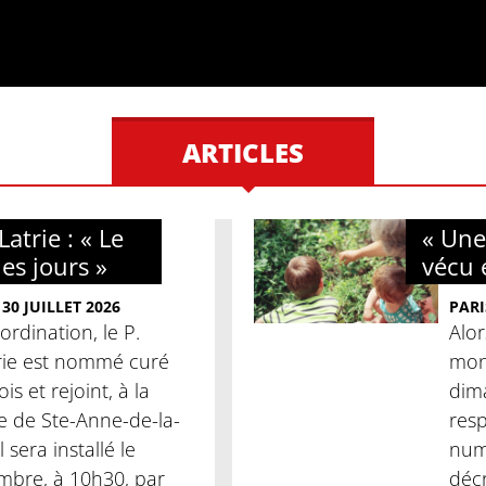
ARTICLES
atrie : « Le
« Une
les jours »
vécu 
30 JUILLET 2026
PARI
ordination, le P.
Alor
rie est nommé curé
mon
is et rejoint, à la
dima
se de Ste-Anne-de-la-
res
l sera installé le
num
mbre, à 10h30, par
décr