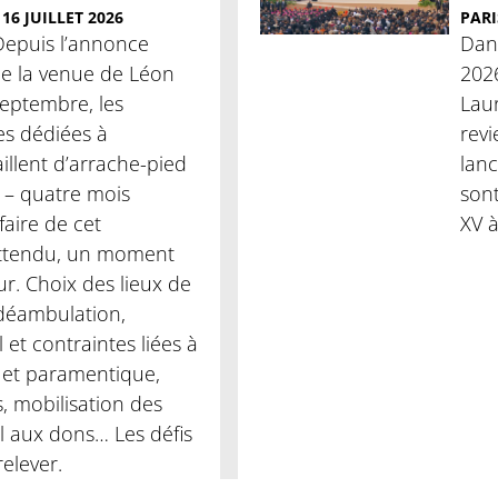
16 JUILLET 2026
PARI
Depuis l’annonce
Dans
 de la venue de Léon
2026
septembre, les
Laur
es dédiées à
revi
aillent d’arrache-pied
lanc
 – quatre mois
son
aire de cet
XV à
attendu, un moment
ur. Choix des lieux de
 déambulation,
l et contraintes liées à
ie et paramentique,
, mobilisation des
l aux dons… Les défis
elever.