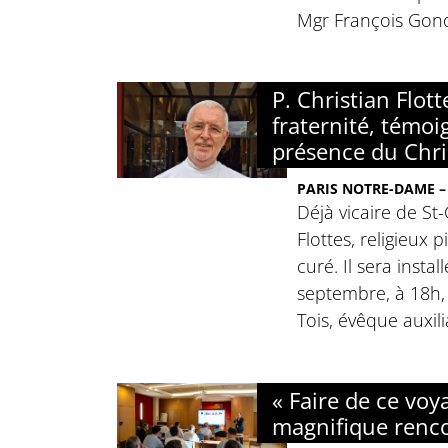
Mgr François Gonon
P. Christian Flott
fraternité, témoi
présence du Chri
PARIS NOTRE-DAME – 
Déjà vicaire de St-
Flottes, religieux 
curé. Il sera insta
septembre, à 18h
Tois, évêque auxili
« Faire de ce vo
magnifique renco