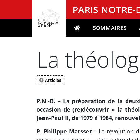
Panneau de gestion des cookies
PARIS NOTRE
SOMMAIRES
Votre recherche
La théolog
Articles
P.N.-D. – La préparation de la deu
occasion de (re)découvrir « la thé
Jean-Paul II, de 1979 à 1984, renouvel
P. Philippe Marsset –
La révolution d
nous a créés sexués – c’est-à dire de 