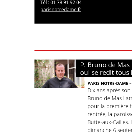
Tél : 01 78 91 92 04
parisnotredame.fr
P. Bruno de Mas L
oui se redit tous 
PARIS NOTRE-DAME – 
Dix ans après son 
Bruno de Mas Lat
pour la première fo
rentrée, la parois
Butte-aux-Cailles. I
dimanche 6 septe