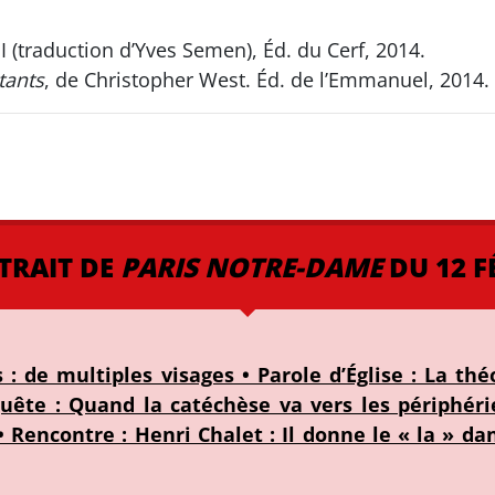
II (traduction d’Yves Semen), Éd. du Cerf, 2014.
tants
, de Christopher West. Éd. de l’Emmanuel, 2014.
TRAIT DE
PARIS NOTRE-DAME
DU 12 F
 : de multiples visages • Parole d’Église : La thé
quête : Quand la catéchèse va vers les périphéri
 Rencontre : Henri Chalet : Il donne le « la » da