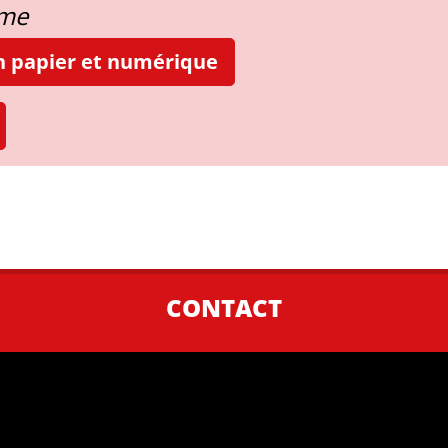
ame
on papier et numérique
CONTACT