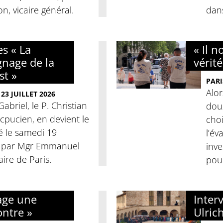
, vicaire général.
dans
es « La
« Il 
gnage de la
vérité
st »
PARI
Alor
23 JUILLET 2026
Gabriel, le P. Christian
dou
picpucien, en devient le
cho
llé le samedi 19
l’év
, par Mgr Emmanuel
inve
aire de Paris.
pour
yage une
Inter
ntre »
Ulric