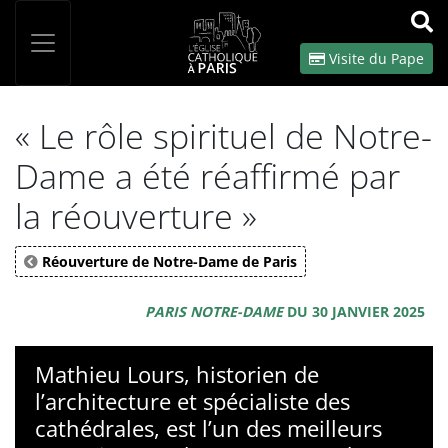
Panneau de gestion des cookies
Votre recherche
OK
Visite du Pape
« Le rôle spirituel de Notre-
Dame a été réaffirmé par
la réouverture »
Réouverture de Notre-Dame de Paris
PARIS NOTRE-DAME
DU 30 JANVIER 2025
Mathieu Lours, historien de
l’architecture et spécialiste des
cathédrales, est l’un des meilleurs