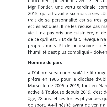
doucement, posément, avec ce sens de l
Mgr Pontier, une vertu cardinale, co
2015, qui a travaillé six mois à ses cô
trait de sa personnalité est sa très g
ecclésiastiques. Il ne les récuse pas m
vie. Il n’a pas pris une cuisinière, ni
de ce qu’il est. » Et de fait, l’évêque
propres mots. Et de poursuivre : « À
l’humilité c’est plus compliqué – doiven
Homme de paix
« D’abord serviteur », voilà le fil rou
prêtre en 1966 pour le diocèse d’Alb
Marseille de 2006 à 2019, tout en étan
active à Toulouse depuis 2019, c’est 
âge, 78 ans, et ses forces physiques q
de sport. A-t-il hésité avant de venir 