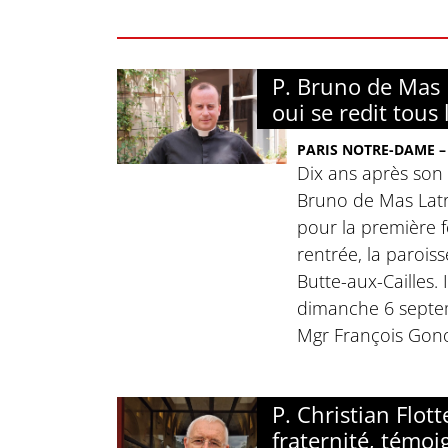
P. Bruno de Mas L
oui se redit tous 
PARIS NOTRE-DAME – 
Dix ans après son 
Bruno de Mas Lat
pour la première fo
rentrée, la parois
Butte-aux-Cailles. I
dimanche 6 septe
Mgr François Gonon
P. Christian Flott
fraternité, témoi