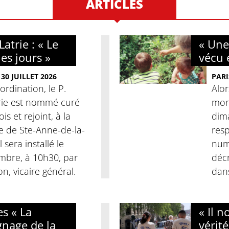
ARTICLES
atrie : « Le
« Une
les jours »
vécu 
30 JUILLET 2026
PARI
ordination, le P.
Alor
rie est nommé curé
mon
is et rejoint, à la
dima
se de Ste-Anne-de-la-
res
l sera installé le
num
mbre, à 10h30, par
décr
, vicaire général.
dans
es « La
« Il 
gnage de la
vérité