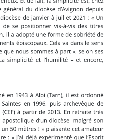
ux. Et de fait, la simplicité est, chez
e général du diocèse d’Avignon depuis
diocèse de janvier à juillet 2021 : « Un
 de se positionner vis-à-vis des titres
on, il a adopté une forme de sobriété de
tements épiscopaux. Cela va dans le sens
oire que nous sommes à part », selon ses
simplicité et l’humilité – et encore,
né en 1943 à Albi (Tarn), il est ordonné
t Saintes en 1996, puis archevêque de
CEF) à partir de 2013. En retraite très
r apostolique d’un diocèse, malgré son
 un 50 mètres ! » plaisante cet amateur
e : « J’ai déjà expérimenté que l’Esprit