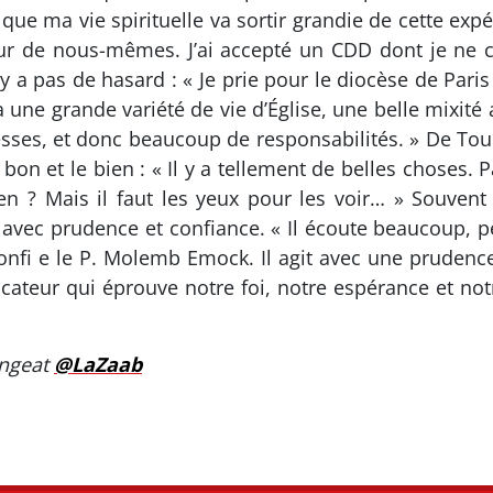
que ma vie spirituelle va sortir grandie de cette expé
ur de nous-mêmes. J’ai accepté un CDD dont je ne co
n’y a pas de hasard : « Je prie pour le diocèse de Pari
 a une grande variété de vie d’Église, une belle mixité
hesses, et donc beaucoup de responsabilités. » De Toul
e bon et le bien : « Il y a tellement de belles chos
bien ? Mais il faut les yeux pour les voir… » Souve
avec prudence et confiance. « Il écoute beaucoup, pè
onfi e le P. Molemb Emock. Il agit avec une prudence 
teur qui éprouve notre foi, notre espérance et not
angeat
@LaZaab