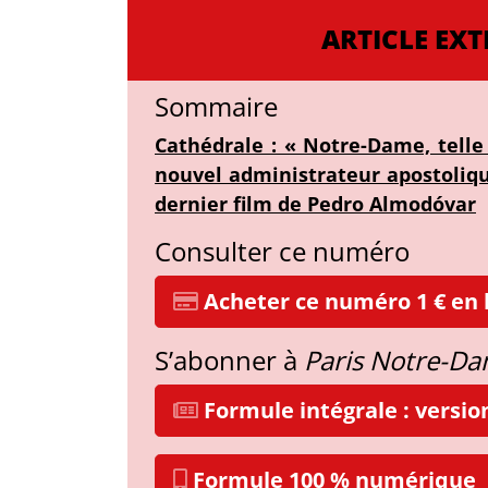
ARTICLE EXT
Sommaire
Cathédrale : « Notre-Dame, telle
nouvel administrateur apostolique
dernier film de Pedro Almodóvar
Consulter ce numéro
Acheter ce numéro 1 € en l
S’abonner à
Paris Notre-D
Formule intégrale : versi
Formule 100 % numérique