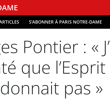
-DAME
ARTICLES
S’ABONNER À PARIS NOTRE-DAME
 Pontier : « J’
é que l’Esprit
donnait pas »