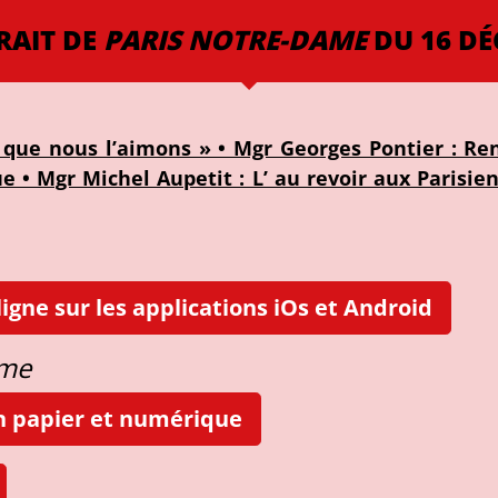
RAIT DE
PARIS NOTRE-DAME
DU 16 DÉ
 que nous l’aimons » • Mgr Georges Pontier : Re
 • Mgr Michel Aupetit : L’ au revoir aux Parisiens
igne sur les applications iOs et Android
ame
on papier et numérique