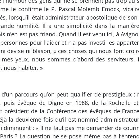
’humour des gens qui ne se prennent pas trop au série
mme le confirme le P. Pascal Molemb Emock, vicair
tés, lorsqu’il était administrateur apostolique de son 
rande humilité. Il a une simplicité dans la manière
ais n’en est pas friand. Quand il est venu ici, à Avign
 de personnes pour l’aider et n’a pas investi les appar
 n’a ni devise ni blason, « ces choses qui nous font cr
 mes yeux, nous sommes d’abord des serviteurs. La 
t nous habiter. »
ge d’un parcours qu’on peut qualifier de prestigieux : 
i, puis évêque de Digne en 1988, de la Rochelle e
t président de la Conférence des évêques de France (
déjà la deuxième fois qu’il est nommé administrateu
ui diminuent : « Il ne faut pas me demander de courir
à Paris ? La question ne se pose même pas à l’entendr