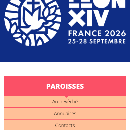
PAROISSES
Archevêché
Annuaires
Contacts