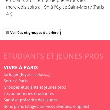
étudiants à un temps de prière tous les
mercredis soirs à 19h à l'église Saint-Merry (Paris
4e).
Veillées et groupes de prière
ÉTUDIANTS ET JEUNES PROS
VIVRE À PARIS
Se loger (foyers, colocs...)
Sortir à Paris
Groupes étudiants et jeunes pros
Les aumôneries étudiantes
Santé et précarité des jeunes
Bons plans (stages, services civiques, emplois)