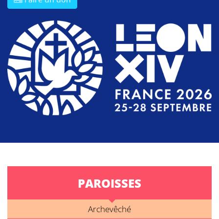
PAROISSES
Archevêché