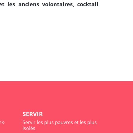
t les anciens volontaires, cocktail
SERVIR
ek-
Servir les plus pauvres et les plus
isolés