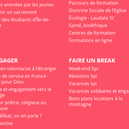
Parcours de formation
s animées par les jeunes
Doctrine Sociale de l’Eglise
oir un sacrement
Écologie - Laudato Si’
des étudiants d’Île-de-
e
Santé, bioéthique
Centres de formation
Formations en ligne
NGAGER
FAIRE UN BREAK
 en volontariat à l’étranger
Week-end Spi
 de service en France -
Révisions Spi
 pour Dieu
Vacances spi
e et engagement vers le
Vacances solidaires et eng
ge
Bons plans locations à la
r prêtre, religieux ou
montagne
euse
célibat, on en parle ?
fective