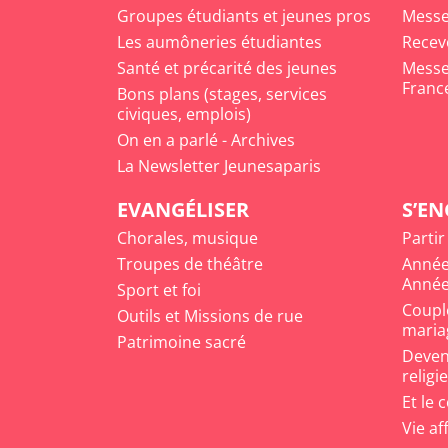
Groupes étudiants et jeunes pros
Messe
Les aumôneries étudiantes
Recev
Santé et précarité des jeunes
Messe 
Franc
Bons plans (stages, services
civiques, emplois)
On en a parlé - Archives
La Newsletter Jeunesaparis
EVANGÉLISER
S’E
Chorales, musique
Partir
Troupes de théâtre
Année
Année
Sport et foi
Coupl
Outils et Missions de rue
maria
Patrimoine sacré
Deveni
religi
Et le 
Vie af