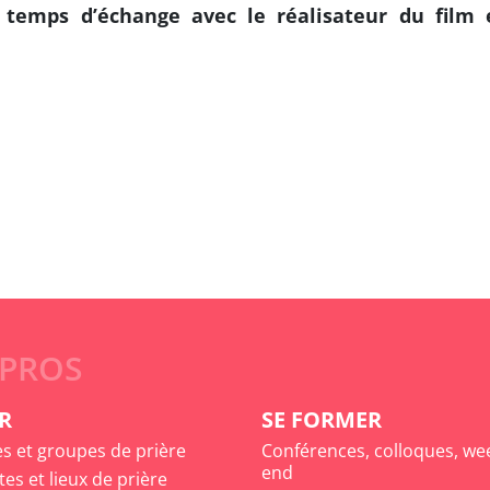
, temps d’échange avec le réalisateur du film e
 PROS
R
SE FORMER
es et groupes de prière
Conférences, colloques, we
end
tes et lieux de prière