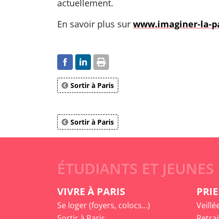
actuellement.
En savoir plus sur
www.imaginer-la-pa
Sortir à Paris
Sortir à Paris
ÉTUDIANTS ET JEUNES
VIVRE À PARIS
PRIE
Se loger (foyers, colocs...)
Veillé
Sortir à Paris
Retrai