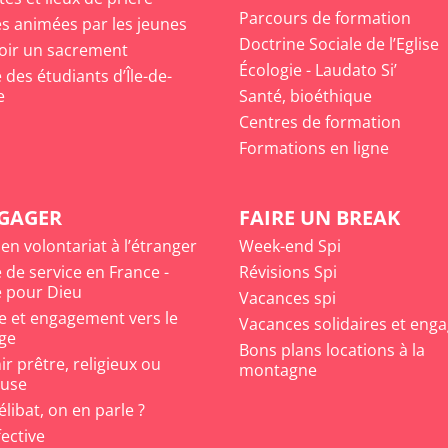
Parcours de formation
s animées par les jeunes
Doctrine Sociale de l’Eglise
oir un sacrement
Écologie - Laudato Si’
des étudiants d’Île-de-
e
Santé, bioéthique
Centres de formation
Formations en ligne
NGAGER
FAIRE UN BREAK
 en volontariat à l’étranger
Week-end Spi
 de service en France -
Révisions Spi
 pour Dieu
Vacances spi
e et engagement vers le
Vacances solidaires et eng
ge
Bons plans locations à la
r prêtre, religieux ou
montagne
euse
célibat, on en parle ?
fective