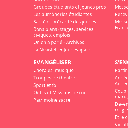
Groupes étudiants et jeunes pros
Messe
Les aumôneries étudiantes
Recev
Santé et précarité des jeunes
Messe 
Franc
Bons plans (stages, services
civiques, emplois)
On en a parlé - Archives
La Newsletter Jeunesaparis
EVANGÉLISER
S’E
Chorales, musique
Partir
Troupes de théâtre
Année
Année
Sport et foi
Coupl
Outils et Missions de rue
maria
Patrimoine sacré
Deveni
religi
Et le 
Vie af