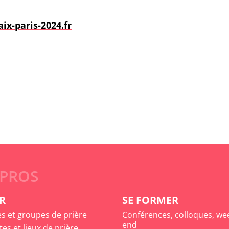
ix-paris-2024.fr
 PROS
R
SE FORMER
es et groupes de prière
Conférences, colloques, we
end
tes et lieux de prière