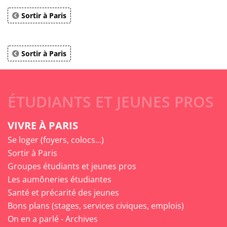
Sortir à Paris
Sortir à Paris
ÉTUDIANTS ET JEUNES PROS
VIVRE À PARIS
Se loger (foyers, colocs...)
Sortir à Paris
Groupes étudiants et jeunes pros
Les aumôneries étudiantes
Santé et précarité des jeunes
Bons plans (stages, services civiques, emplois)
On en a parlé - Archives